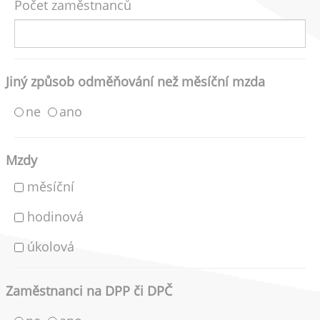
Počet zaměstnanců
Jiný způsob odměňování než měsíční mzda
ne
ano
Mzdy
měsíční
hodinová
úkolová
Zaměstnanci na DPP či DPČ