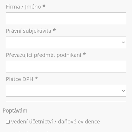
Důležitá čísla 2026 (2025 a 2024)
Firma / Jméno
Slevy na dani 2023
Zdanění prodeje bytu a domu
Právní subjektivita
Dodatečné uplatnění slev zaměstnancem
Vrácení přeplatku na dani
Publikování
Převažující předmět podnikání
Zdanění zahraničních příjmů
Archiv informací
Plátce DPH
Kontakt
Kariéra
Online poradna
Poptávám
CZ
DE
EN
Přijímáme nové klienty
vedení účetnictví / daňové evidence