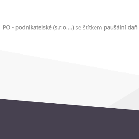
i
PO - podnikatelské (s.r.o....)
se štítkem
paušální daň