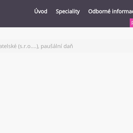
Úvod
Speciality
Odborné informa
Vrácení DPH z EU
Důležitá čísla 2026 (
telské (s.r.o....), paušální daň
Nahlížení do DIS (daňové informační
Slevy na dani 2023
Poradenství přes internet
Zdanění prodeje by
Školení
Dodatečné uplatněn
Vrácení přeplatku n
Publikování
Zdanění zahraničníc
Archiv informací