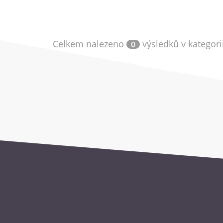
Celkem nalezeno
výsledků v kategori
0