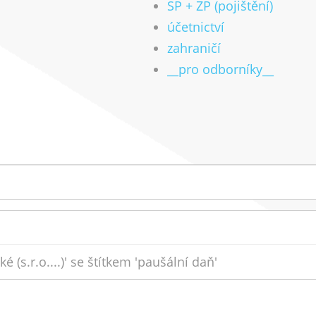
SP + ZP (pojištění)
účetnictví
zahraničí
__pro odborníky__