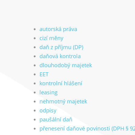
autorská práva
cizí měny
daň z příjmu (DP)
daňová kontrola
dlouhodobý majetek
EET
kontrolní hlášení
leasing
nehmotný majetek
odpisy
paušální daň
přenesení daňové povinosti (DPH § 9