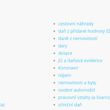
cestovní náhrady
daň z přidané hodnoty (
daně z nemovitostí
dary
dotace
JÚ a daňová evidence
Koronavir
nájem
nemovitosti a byty
osobní automobil
pracovní vztahy (a švarc
2a)
silniční daň