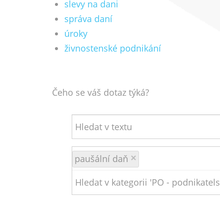
slevy na dani
správa daní
úroky
živnostenské podnikání
Čeho se váš dotaz týká?
paušální daň
×