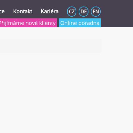
ce
Kontakt
Kariéra
CZ
DE
EN
Přijímáme nové klienty
Online poradna
2025 a 2024)
 schránky)
tu a domu
í slev zaměstnancem
a dani
h příjmů