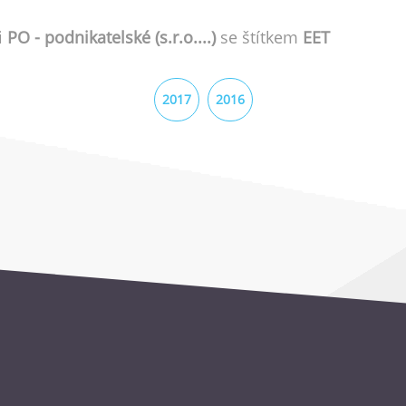
i
PO - podnikatelské (s.r.o....)
se štítkem
EET
2017
2016