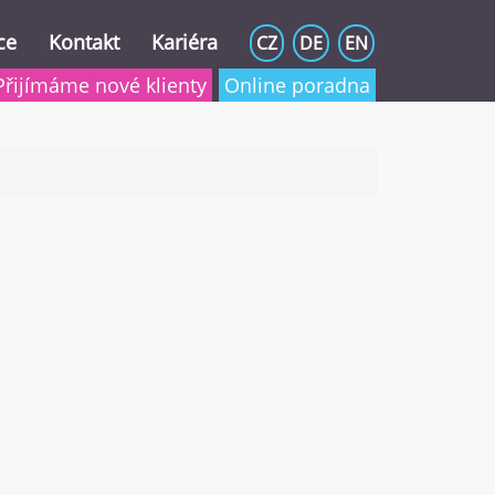
ce
Kontakt
Kariéra
CZ
DE
EN
Přijímáme nové klienty
Online poradna
2025 a 2024)
 schránky)
tu a domu
í slev zaměstnancem
a dani
h příjmů