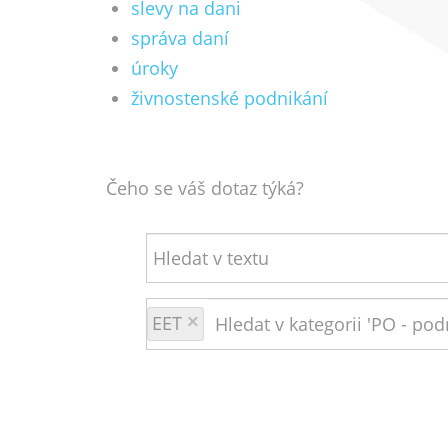
slevy na dani
správa daní
úroky
živnostenské podnikání
Čeho se váš dotaz týká?
EET
×