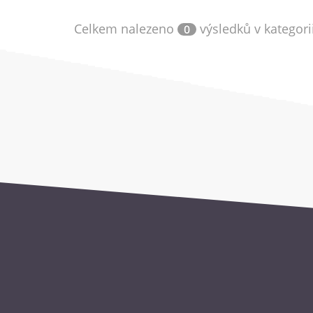
Celkem nalezeno
výsledků v kategori
0