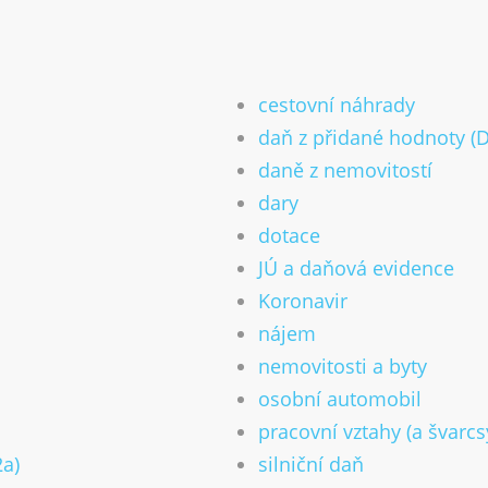
cestovní náhrady
daň z přidané hodnoty (
daně z nemovitostí
dary
dotace
JÚ a daňová evidence
Koronavir
nájem
nemovitosti a byty
osobní automobil
pracovní vztahy (a švarc
2a)
silniční daň