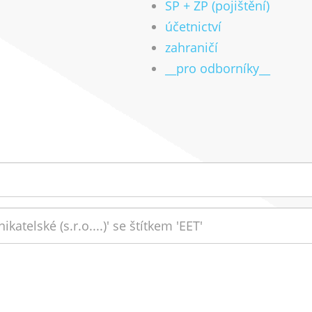
SP + ZP (pojištění)
účetnictví
zahraničí
__pro odborníky__