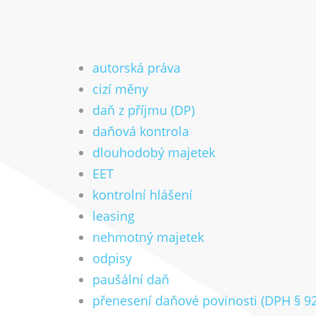
autorská práva
cizí měny
daň z příjmu (DP)
daňová kontrola
dlouhodobý majetek
EET
kontrolní hlášení
leasing
nehmotný majetek
odpisy
paušální daň
přenesení daňové povinosti (DPH § 9