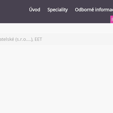
Úvod
Speciality
Odborné informa
Vrácení DPH z EU
Důležitá čísla 2026 (
elské (s.r.o....), EET
Nahlížení do DIS (daňové informační
Slevy na dani 2023
Poradenství přes internet
Zdanění prodeje by
Školení
Dodatečné uplatněn
Vrácení přeplatku n
Publikování
Zdanění zahraničníc
Archiv informací