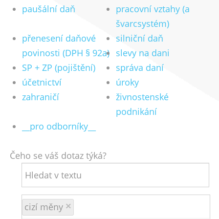
paušální daň
pracovní vztahy (a
švarcsystém)
přenesení daňové
silniční daň
povinosti (DPH § 92a)
slevy na dani
SP + ZP (pojištění)
správa daní
účetnictví
úroky
zahraničí
živnostenské
podnikání
__pro odborníky__
Čeho se váš dotaz týká?
cizí měny
×