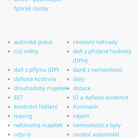
Důležitá čísla 2026 (2025 a 2024)
fyzické osoby
Slevy na dani 2023
Zdanění prodeje bytu a domu
Dodatečné uplatnění slev zaměstnancem
autorská práva
cestovní náhrady
Vrácení přeplatku na dani
cizí měny
daň z přidané hodnoty
Publikování
(DPH)
Zdanění zahraničních příjmů
daň z příjmu (DP)
daně z nemovitostí
Archiv informací
daňová kontrola
dary
Kontakt
dlouhodobý majetek
dotace
EET
JÚ a daňová evidence
Kariéra
Online poradna
kontrolní hlášení
Koronavir
leasing
nájem
CZ
DE
EN
Přijímáme nové klienty
nehmotný majetek
nemovitosti a byty
odpisy
osobní automobil