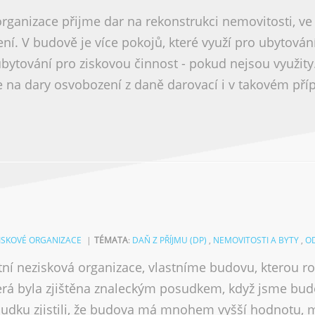
rganizace přijme dar na rekonstrukci nemovitosti, ve k
ní. V budově je více pokojů, které využí pro ubytován
bytování pro ziskovou činnost - pokud nejsou využity.
e na dary osvobození z daně darovací i v takovém pří
ZISKOVÉ ORGANIZACE
TÉMATA
:
DAŇ Z PŘÍJMU (DP)
,
NEMOVITOSTI A BYTY
,
OD
tní nezisková organizace, vlastníme budovu, kterou
erá byla zjištěna znaleckým posudkem, když jsme bud
sudku zjistili, že budova má mnohem vyšší hodnotu