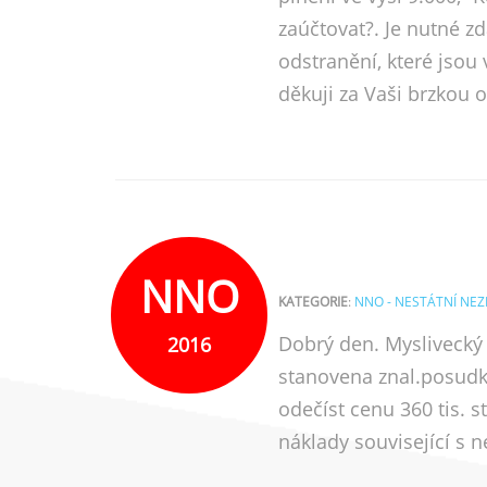
zaúčtovat?. Je nutné z
odstranění, které jsou
děkuji za Vaši brzkou 
NNO
KATEGORIE
:
NNO - NESTÁTNÍ NE
Dobrý den. Myslivecký 
2016
stanovena znal.posudke
odečíst cenu 360 tis. 
náklady související s 