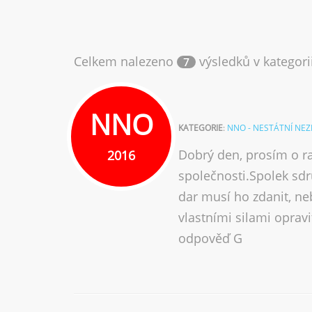
Celkem nalezeno
výsledků v kategori
7
NNO
KATEGORIE
:
NNO - NESTÁTNÍ NE
Dobrý den, prosím o ra
2016
společnosti.Spolek sdr
dar musí ho zdanit, ne
vlastními silami oprav
odpověď G