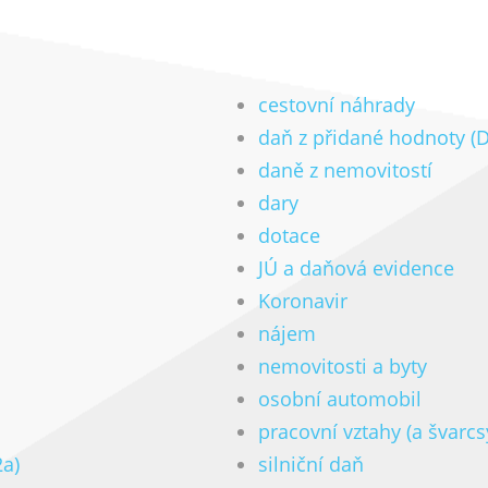
cestovní náhrady
daň z přidané hodnoty (
daně z nemovitostí
dary
dotace
JÚ a daňová evidence
Koronavir
nájem
nemovitosti a byty
osobní automobil
pracovní vztahy (a švarc
2a)
silniční daň