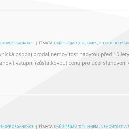
ZISKOVÉ ORGANIZACE
TÉMATA
:
DAŇ Z PŘÍJMU (DP)
,
DARY
,
DLOUHODOBÝ MA
ávnická osoba) prodal nemovitost nabytou před 10 le
anovit vstupní (zůstatkovou) cenu pro účel stanovení d
ZISKOVÉ ORGANIZACE
TÉMATA
:
DAŇ Z PŘÍJMU (DP)
,
NÁJEM
,
NEMOVITOSTI A 