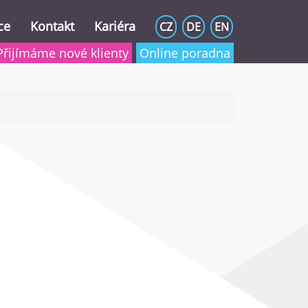
ce
Kontakt
Kariéra
CZ
DE
EN
Přijímáme nové klienty
Online poradna
2025 a 2024)
 schránky)
tu a domu
í slev zaměstnancem
a dani
h příjmů