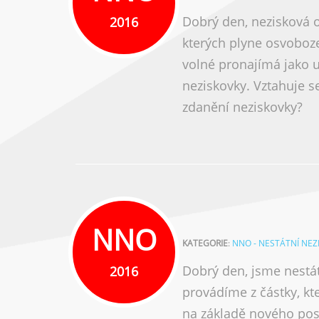
Dobrý den, nezisková o
2016
kterých plyne osvoboze
volné pronajímá jako u
neziskovky. Vztahuje s
zdanění neziskovky?
NNO
KATEGORIE
:
NNO - NESTÁTNÍ NE
Dobrý den, jsme nestá
2016
provádíme z částky, kt
na základě nového po