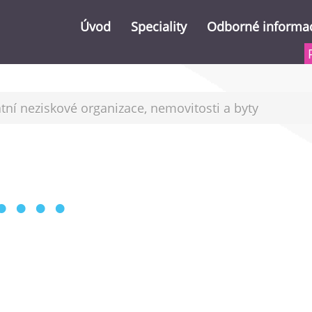
Úvod
Speciality
Odborné informa
Vrácení DPH z EU
Důležitá čísla 2026 (
tní neziskové organizace, nemovitosti a byty
Nahlížení do DIS (daňové informační
Slevy na dani 2023
Poradenství přes internet
Zdanění prodeje by
Školení
Dodatečné uplatněn
Vrácení přeplatku n
Publikování
Zdanění zahraničníc
Archiv informací