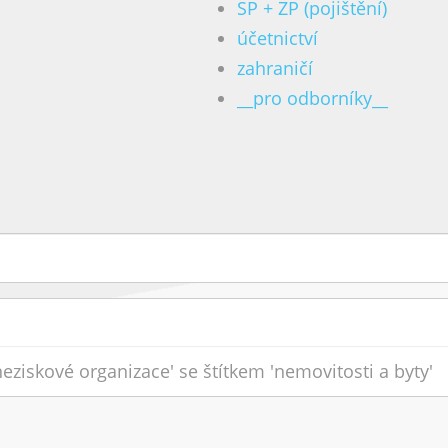
SP + ZP (pojištění)
účetnictví
zahraničí
__pro odborníky__