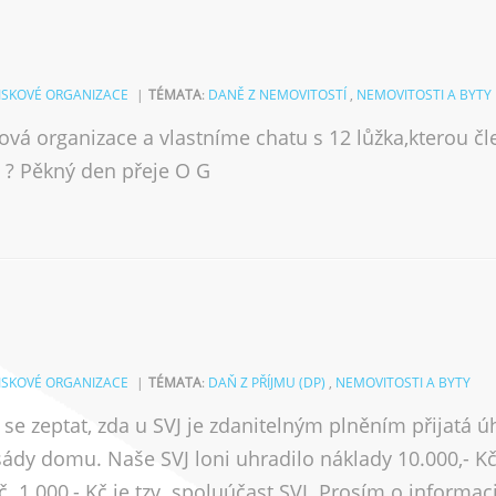
ZISKOVÉ ORGANIZACE
TÉMATA
:
DANĚ Z NEMOVITOSTÍ
,
NEMOVITOSTI A BYTY
vá organizace a vlastníme chatu s 12 lůžka,kterou čle
i ? Pěkný den přeje O G
ZISKOVÉ ORGANIZACE
TÉMATA
:
DAŇ Z PŘÍJMU (DP)
,
NEMOVITOSTI A BYTY
se zeptat, zda u SVJ je zdanitelným plněním přijatá ú
asády domu. Naše SVJ loni uhradilo náklady 10.000,- Kč
Kč. 1.000,- Kč je tzv. spoluúčast SVJ. Prosím o informa