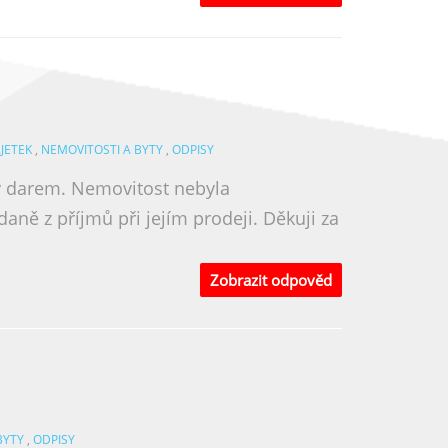
JETEK
,
NEMOVITOSTI A BYTY
,
ODPISY
ty darem. Nemovitost nebyla
aně z příjmů při jejím prodeji. Děkuji za
Zobrazit odpověd
BYTY
,
ODPISY