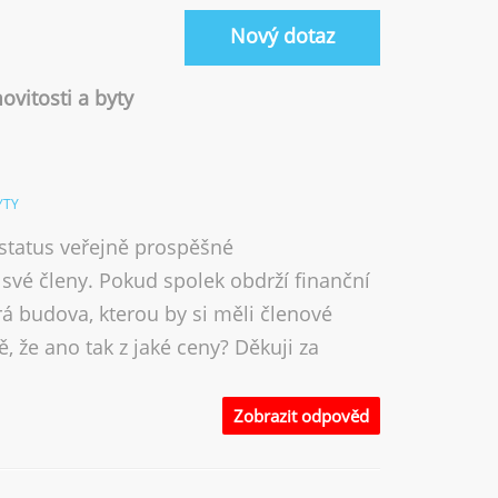
Nový dotaz
vitosti a byty
YTY
 status veřejně prospěšné
 své členy. Pokud spolek obdrží finanční
á budova, kterou by si měli členové
 že ano tak z jaké ceny? Děkuji za
Zobrazit odpověd