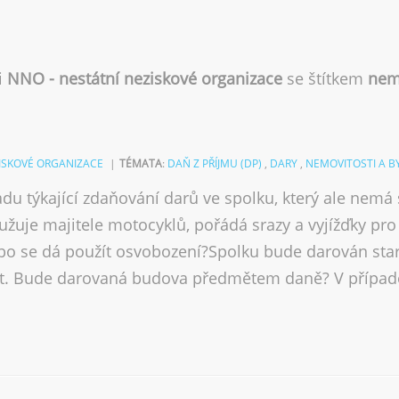
i
NNO - nestátní neziskové organizace
se štítkem
nemo
ZISKOVÉ ORGANIZACE
TÉMATA
:
DAŇ Z PŘÍJMU (DP)
,
DARY
,
NEMOVITOSTI A B
du týkající zdaňování darů ve spolku, který ale nemá
užuje majitele motocyklů, pořádá srazy a vyjížďky pro
bo se dá použít osvobození?Spolku bude darován star
it. Bude darovaná budova předmětem daně? V případě,