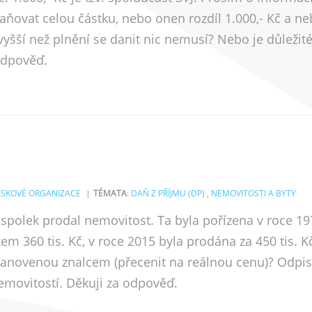
daňovat celou částku, nebo onen rozdíl 1.000,- Kč a 
 vyšší než plnění se danit nic nemusí? Nebo je důleži
odpověď.
ZISKOVÉ ORGANIZACE
TÉMATA
:
DAŇ Z PŘÍJMU (DP)
,
NEMOVITOSTI A BYTY
spolek prodal nemovitost. Ta byla pořízena v roce 197
m 360 tis. Kč, v roce 2015 byla prodána za 450 tis. K
stanovenou znalcem (přecenit na reálnou cenu)? Odpis
nemovitostí. Děkuji za odpověď.