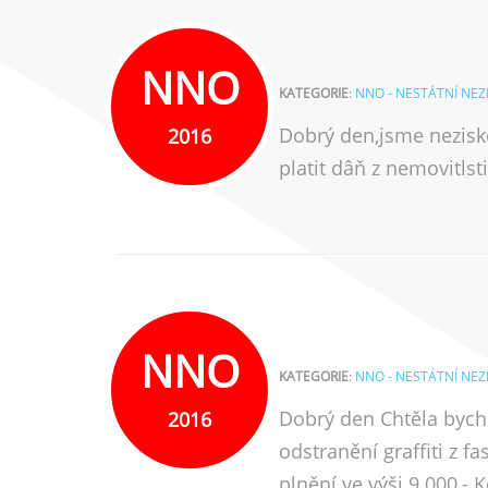
NNO
KATEGORIE
:
NNO - NESTÁTNÍ NE
Dobrý den,jsme nezisko
2016
platit dâň z nemovitlst
NNO
KATEGORIE
:
NNO - NESTÁTNÍ NE
Dobrý den Chtěla bych 
2016
odstranění graffiti z f
plnění ve výši 9.000,- 