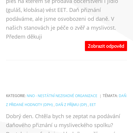
ples na kterém se prodává občerstvení i jídlo
(guláš, klobása) vést EET. Daň přiznání
podáváme, ale jsme osvobozeni od daně. V
našich stanovách je péče o zvěř a myslivost.
Předem děkuji
Zobrazit odpověd
KATEGORIE
:
NNO - NESTÁTNÍ NEZISKOVÉ ORGANIZACE
TÉMATA
:
DAŇ
Z PŘIDANÉ HODNOTY (DPH)
,
DAŇ Z PŘÍJMU (DP)
,
EET
Dobrý den. Chtěla bych se zeptat na podávání
daňového přiznání u mysliveckého spolku?