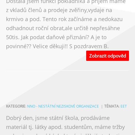
Dostala jsem funkci pokladníka a příjem máme
z vkladů členů a prodeje zvěřiny,vydaje na
krmivo a pod. Tento rok začínáme a nedokazu
odhadnout roční obrat,ale určitě nepřesáhne
50tis. Jak podat daňové přiznání? A je to
povinné?? Velice děkuji!! S pozdravem B.
Zobrazit odpověd
KATEGORIE
:
NNO - NESTÁTNÍ NEZISKOVÉ ORGANIZACE
TÉMATA
:
EET
Dobrý den, jsme státní škola, prodáváme
materiál tj. látky apod. studentům, máme tržby