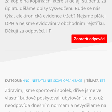
za kopie na kopírkách, které si dělají studenti, za
úplatu děláme opisy vysvědčení. Bude se nás
týkat elektronická evidence tržeb? Nejsme plátci
DPH a nejsme evidování v obchodním rejstříku.
Děkuji za odpověď. J P
Zobrazit odpověd
KATEGORIE
:
NNO - NESTÁTNÍ NEZISKOVÉ ORGANIZACE
TÉMATA
:
EET
Zdravím, jsme sportovní spolek, dříve jsme ve
vlastní budově poskytovali ubytování, ale to už
neodpovídá dnešním normám a nevyděláme na