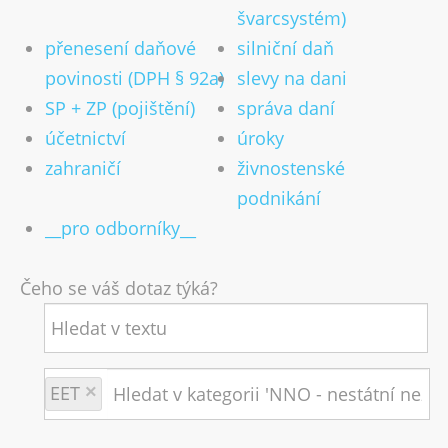
švarcsystém)
přenesení daňové
silniční daň
povinosti (DPH § 92a)
slevy na dani
SP + ZP (pojištění)
správa daní
účetnictví
úroky
zahraničí
živnostenské
podnikání
__pro odborníky__
Čeho se váš dotaz týká?
EET
×