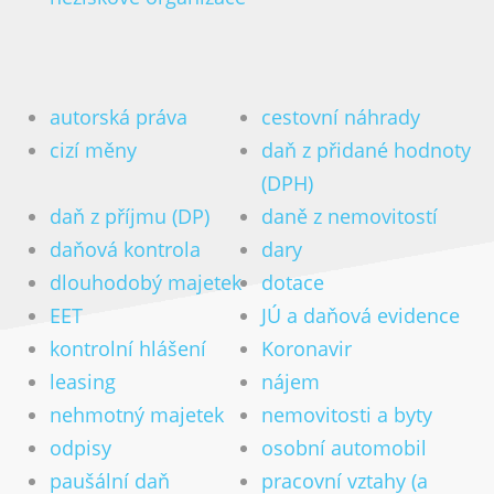
Důležitá čísla 2026 (2025 a 2024)
Slevy na dani 2023
Zdanění prodeje bytu a domu
autorská práva
cestovní náhrady
Dodatečné uplatnění slev zaměstnancem
cizí měny
daň z přidané hodnoty
Vrácení přeplatku na dani
(DPH)
Publikování
daň z příjmu (DP)
daně z nemovitostí
Zdanění zahraničních příjmů
daňová kontrola
dary
Archiv informací
dlouhodobý majetek
dotace
Kontakt
EET
JÚ a daňová evidence
kontrolní hlášení
Koronavir
Kariéra
Online poradna
leasing
nájem
nehmotný majetek
nemovitosti a byty
CZ
DE
EN
Přijímáme nové klienty
odpisy
osobní automobil
paušální daň
pracovní vztahy (a