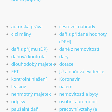
Důležitá čísla 2026 (2025 a 2024)
Slevy na dani 2023
Zdanění prodeje bytu a domu
autorská práva
cestovní náhrady
Dodatečné uplatnění slev zaměstnancem
cizí měny
daň z přidané hodnoty
Vrácení přeplatku na dani
(DPH)
Publikování
daň z příjmu (DP)
daně z nemovitostí
Zdanění zahraničních příjmů
daňová kontrola
dary
Archiv informací
dlouhodobý majetek
dotace
Kontakt
EET
JÚ a daňová evidence
kontrolní hlášení
Koronavir
Kariéra
Online poradna
leasing
nájem
nehmotný majetek
nemovitosti a byty
CZ
DE
EN
Přijímáme nové klienty
odpisy
osobní automobil
paušální daň
pracovní vztahy (a