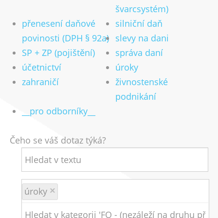
švarcsystém)
přenesení daňové
silniční daň
povinosti (DPH § 92a)
slevy na dani
SP + ZP (pojištění)
správa daní
účetnictví
úroky
zahraničí
živnostenské
podnikání
__pro odborníky__
Čeho se váš dotaz týká?
úroky
×