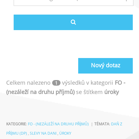
Nový dotaz
Celkem nalezeno
výsledků v kategorii
FO -
1
(nezáleží na druhu příjmů)
se štítkem
úroky
KATEGORIE
:
FO - (NEZÁLEŽÍ NA DRUHU PŘÍJMŮ)
TÉMATA
:
DAŇ Z
PŘÍJMU (DP)
,
SLEVY NA DANI
,
ÚROKY