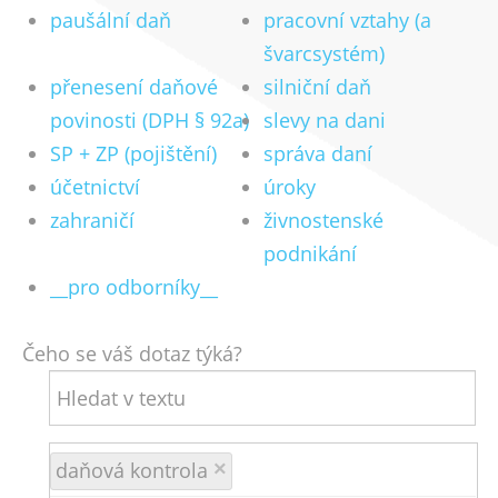
paušální daň
pracovní vztahy (a
švarcsystém)
přenesení daňové
silniční daň
povinosti (DPH § 92a)
slevy na dani
SP + ZP (pojištění)
správa daní
účetnictví
úroky
zahraničí
živnostenské
podnikání
__pro odborníky__
Čeho se váš dotaz týká?
daňová kontrola
×