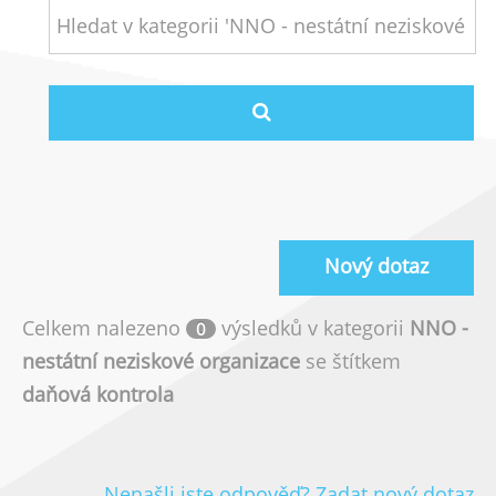
Nový dotaz
Celkem nalezeno
výsledků v kategorii
NNO -
0
nestátní neziskové organizace
se štítkem
daňová kontrola
Nenašli jste odpověď? Zadat nový dotaz