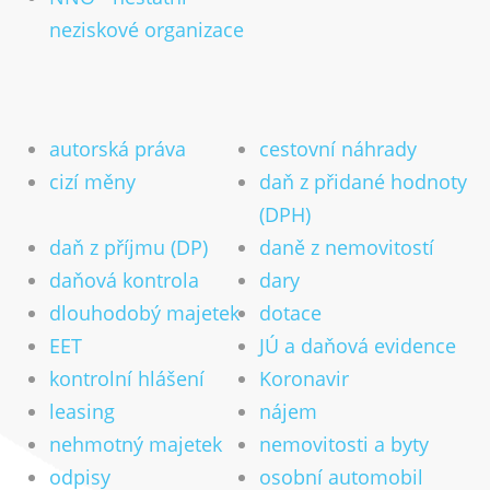
Důležitá čísla 2026 (2025 a 2024)
neziskové organizace
Slevy na dani 2023
Zdanění prodeje bytu a domu
Dodatečné uplatnění slev zaměstnancem
autorská práva
cestovní náhrady
Vrácení přeplatku na dani
cizí měny
daň z přidané hodnoty
Publikování
(DPH)
Zdanění zahraničních příjmů
daň z příjmu (DP)
daně z nemovitostí
Archiv informací
daňová kontrola
dary
Kontakt
dlouhodobý majetek
dotace
EET
JÚ a daňová evidence
Kariéra
Online poradna
kontrolní hlášení
Koronavir
leasing
nájem
CZ
DE
EN
Přijímáme nové klienty
nehmotný majetek
nemovitosti a byty
odpisy
osobní automobil